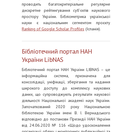
проводить багатокритеріальне регулярне
дискретне рейтингування суб’єктів наукового
простору України. Бібліометрика української
науки є національним сегментом проєкту
Ranking of Google Scholar Profiles
(Іспанія).
Бібліотечний портал НАН
України LibNAS
Бібліотечний портал НАН України LIBNAS – це
інформаційна система, призначена для
консолідації, уніфікації, зберігання та надання
широкого доступу до комплексу наукових
даних, що супроводжують результати наукової
діяльності Національної академії наук України.
Започаткований 2020 року Національною
бібліотекою України імені В. І. Вернадського
відповідно до постанови Президії НАН України
від 24.06.2020 № 116 «Щодо удосконалення
організації обліку і моніторингу публікаційної та