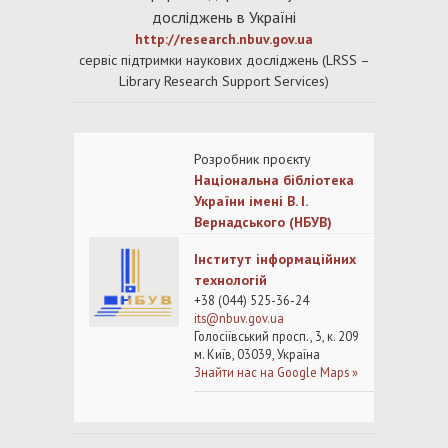
досліджень в Україні
http://research.nbuv.gov.ua
cервіс підтримки наукових досліджень (LRSS –
Library Research Support Services)
Розробни
к проєкту
Національна бібліотека
України імені В. І.
Вернадського (НБУВ)
Інститут інформаційних
технологій
+38 (044) 525-36-24
its@nb
uv.gov.ua
Голосіївський просп., 3, к. 209
м. Київ, 03039, Україна
Знайти нас на Google Maps »