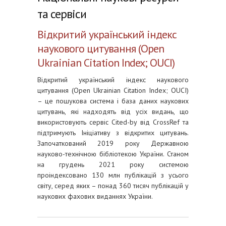
та сервіси
Відкритий український індекс
наукового цитування (Open
Ukrainian Citation Index; OUCI)
Відкритий український індекс наукового
цитування (Open Ukrainian Citation Index; OUCI)
– це пошукова система і база даних наукових
цитувань, які надходять від усіх видань, що
використовують сервіс Cited-by від CrossRef та
підтримують Ініціативу з відкритих цитувань.
Започаткований 2019 року Державною
науково-технічною бібліотекою України. Станом
на грудень 2021 року системою
проіндексовано 130 млн публікацій з усього
світу, серед яких – понад 360 тисяч публікацій у
наукових фахових виданнях України.