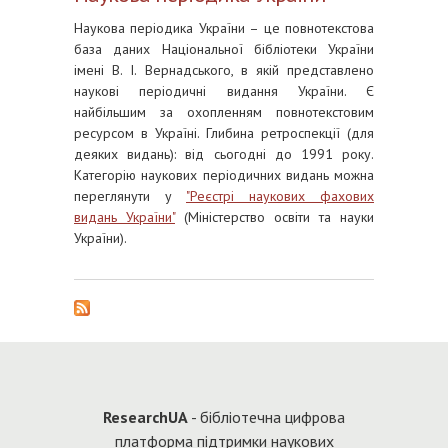
Наукова періодика України – це повнотекстова
база даних Національної бібліотеки України
імені В. І. Вернадського, в якій представлено
наукові періодичні видання України. Є
найбільшим за охопленням повнотекстовим
ресурсом в Україні. Глибина ретроспекції (для
деяких видань): від сьогодні до 1991 року.
Категорію наукових періодичних видань можна
переглянути у
"Реєстрі наукових фахових
видань України"
(Міністерство освіти та науки
України).
Re
searchUA
- бібліотечна цифрова
платформа підтримки наукових