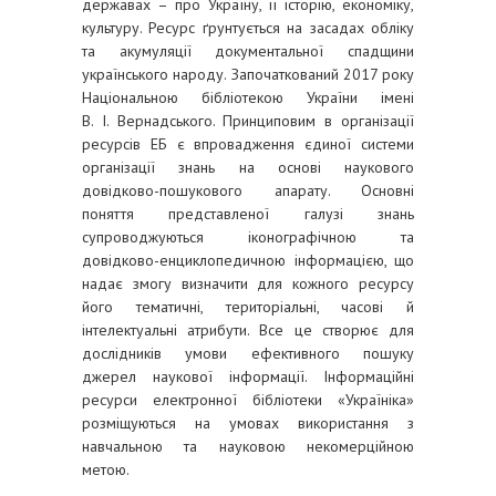
державах – про Україну, її історію, економіку,
культуру. Ресурс ґрунтується на засадах обліку
та акумуляції документальної спадщини
українського народу. Започаткований 2017 року
Національною бібліотекою України імені
В. І. Вернадського. Принциповим в організації
ресурсів ЕБ є впровадження єдиної системи
організації знань на основі наукового
довідково-пошукового апарату. Основні
поняття представленої галузі знань
супроводжуються іконографічною та
довідково-енциклопедичною інформацією, що
надає змогу визначити для кожного ресурсу
його тематичні, територіальні, часові й
інтелектуальні атрибути. Все це створює для
дослідників умови ефективного пошуку
джерел наукової інформації. Інформаційні
ресурси електронної бібліотеки «Україніка»
розміщуються на умовах використання з
навчальною та науковою некомерційною
метою.