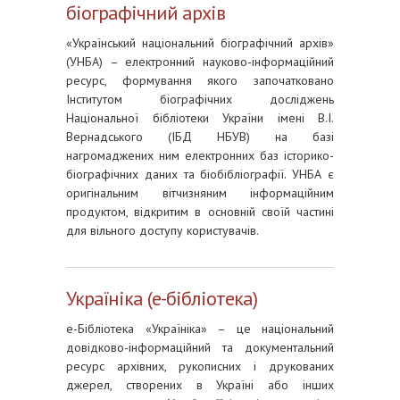
біографічний архів
«Український національний біографічний архів»
(УНБА) – електронний науково-інформаційний
ресурс, формування якого започатковано
Інститутом біографічних досліджень
Національної бібліотеки України імені В.І.
Вернадського (ІБД НБУВ) на базі
нагромаджених ним електронних баз історико-
біографічних даних та біобібліографії. УНБА є
оригінальним вітчизняним інформаційним
продуктом, відкритим в основній своїй частині
для вільного доступу користувачів.
Україніка (е-бібліотека)
е-Бібліотека «Україніка» – це національний
довідково-інформаційний та документальний
ресурс архівних, рукописних і друкованих
джерел, створених в Україні або інших