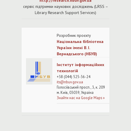
http://research.nbuv.gov.ua
cервіс підтримки наукових досліджень (LRSS –
Library Research Support Services)
Розробни
к проєкту
Національна бібліотека
України імені В. І.
Вернадського (НБУВ)
Інститут інформаційних
технологій
+38 (044) 525-36-24
its@nb
uv.gov.ua
Голосіївський просп., 3, к. 209
м. Київ, 03039, Україна
Знайти нас на Google Maps »