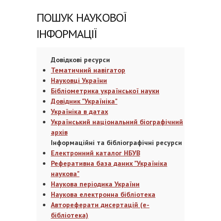
ПОШУК НАУКОВОЇ
ІНФОРМАЦІЇ
Довідкові ресурси
Тематичний навігатор
Науковці України
Бібліометрика української науки
Довідник "Україніка"
Україніка в датах
Український національний біографічний
архів
Інформаційні та бібліографічні ресурси
Електронний каталог НБУВ
Реферативна база даних "Україніка
наукова"
Наукова періодика України
Наукова електронна бібліотека
Автореферати дисертацій (е-
бібліотека)