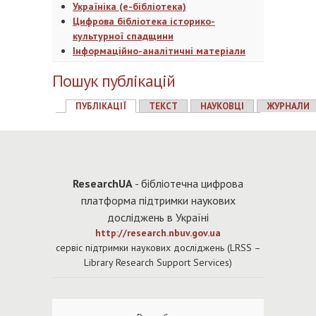
Україніка (е-бібліотека)
Цифрова бібліотека історико-
культурної спадщини
Інформаційно-аналітичні матеріали
Пошук публікацій
ПУБЛІКАЦІЇ
ТЕКСТ
НАУКОВЦІ
ЖУРНАЛИ
Re
searchUA
- бібліотечна цифрова
платформа підтримки наукових
досліджень в Україні
http://research.nbuv.gov.ua
cервіс підтримки наукових досліджень (LRSS –
Library Research Support Services)