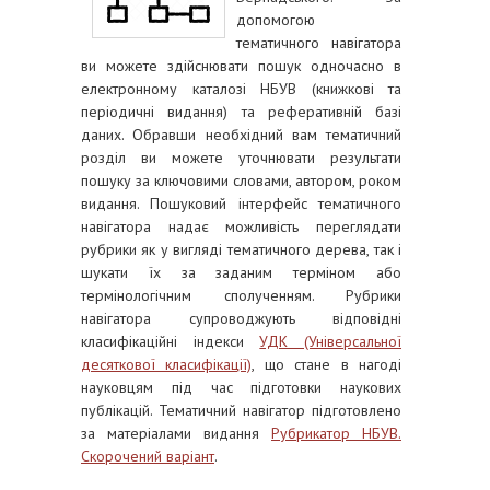
допомогою
тематичного навігатора
ви можете здійснювати пошук одночасно в
електронному каталозі НБУВ (книжкові та
періодичні видання) та реферативній базі
даних. Обравши необхідний вам тематичний
розділ ви можете уточнювати результати
пошуку за ключовими словами, автором, роком
видання. Пошуковий інтерфейс тематичного
навігатора надає можливість переглядати
рубрики як у вигляді тематичного дерева, так і
шукати їх за заданим терміном або
термінологічним сполученням. Рубрики
навігатора супроводжують відповідні
класифікаційні індекси
УДК (Універсальної
десяткової класифікації)
, що стане в нагоді
науковцям під час підготовки наукових
публікацій. Тематичний навігатор підготовлено
за матеріалами видання
Рубрикатор НБУВ.
Скорочений варіант
.