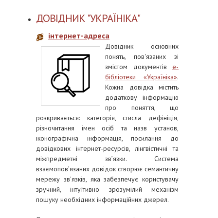
ДОВІДНИК "УКРАЇНІКА"
інтернет-адреса
Довідник основних
понять, пов'язаних зі
змістом документів
е-
бібліотеки «Україніка»
.
Кожна довідка містить
додаткову інформацію
про поняття, що
розкривається: категорія, стисла дефініція,
різночитання імен осіб та назв установ,
іконографічна інформація, посилання до
довідкових інтернет-ресурсів, лінгвістичні та
міжпредметні зв’язки. Система
взаємопов’язаних довідок створює семантичну
мережу зв’язків, яка забезпечує користувачу
зручний, інтуїтивно зрозумілий механізм
пошуку необхідних інформаційних джерел.