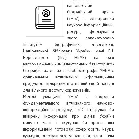
національний
біографічний архів»
(УНБА) – електронний
науково-інформаційний
ресурс, формування
якого започатковано
Інститутом біографічних досліджень
Національної бібліотеки України імені В.І.
Вернадського (ІБД НБУВ) на базі
нагромаджених ним електронних баз історико-
біографічних даних та біобібліографії. УНБА є
оригінальним вітчизняним інформаційним
продуктом, відкритим в основній своїй частині
для вільного доступу користувачів.
Метою укладачів УНБА є створення
фундаментального вітчизняного науково-
інформаційного ресурсу, який інтегрував би
вивірену інформацію про діячів України
минулих часів і слугував би зростаючим
інформаційним потребам сфер освіти, науки,
культури, державного управління, завданням