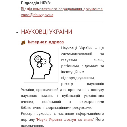
Підрозділ НБУВ:
Відділ комплексного опрацювання документів
vnod@nbuv.gov.ua
НАУКОВЦІ УКРАЇНИ
інтернет-адреса
Науковці України – це
систематизований за
галузями знань,
регіонами, відомчим та
інституційним
підпорядкуванням,
реєстр науковців
України, призначений для проведення пошуку
наукових видань і публікацій українських
вчених, пов’язаний з електронними
бібліотечно-інформаційними ресурсами.
Реєстр науковців є частиною інформаційного
порталу
"Наука України: доступ до знань"
. Його
призначення: