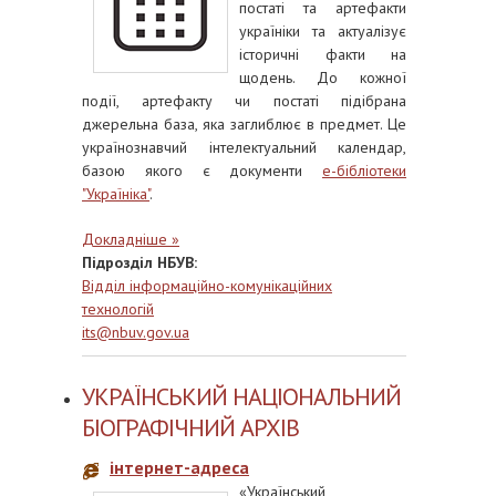
постаті та артефакти
україніки та актуалізує
історичні факти на
щодень. До кожної
події, артефакту чи постаті підібрана
джерельна база, яка заглиблює в предмет. Це
українознавчий інтелектуальний календар,
базою якого є документи
е-бібліотеки
"Україніка"
.
Докладніше »
Підрозділ НБУВ:
Відділ інформаційно-комунікаційних
технологій
its@nbuv.gov.ua
УКРАЇНСЬКИЙ НАЦІОНАЛЬНИЙ
БІОГРАФІЧНИЙ АРХІВ
інтернет-адреса
«Український