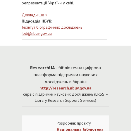
репрезентації України у світі.
Докладніше »
Підрозділ НБУВ:
Інститут біографічних досліджень
ibd@nbuv.gov.ua
Re
searchUA
- бібліотечна цифрова
платформа підтримки наукових
досліджень в Україні
http://research.nbuv.gov.ua
cервіс підтримки наукових досліджень (LRSS –
Library Research Support Services)
Розробни
к проєкту
Національна бібліотека