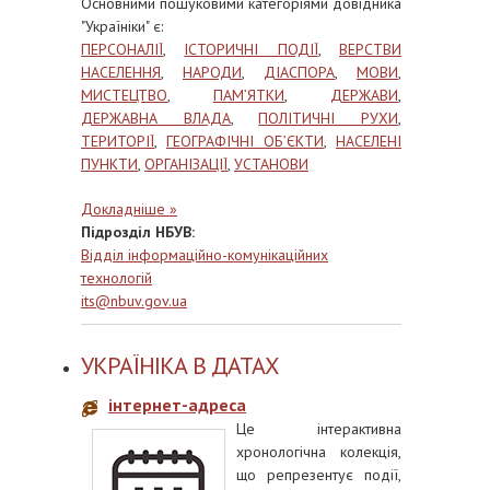
Основними пошуковими категоріями довідника
"Україніки" є:
ПЕРСОНАЛІЇ
,
ІСТОРИЧНІ ПОДІЇ
,
ВЕРСТВИ
НАСЕЛЕННЯ
,
НАРОДИ
,
ДІАСПОРА
,
МОВИ
,
МИСТЕЦТВО
,
ПАМ’ЯТКИ
,
ДЕРЖАВИ
,
ДЕРЖАВНА ВЛАДА
,
ПОЛІТИЧНІ РУХИ
,
ТЕРИТОРІЇ
,
ГЕОГРАФІЧНІ ОБ’ЄКТИ
,
НАСЕЛЕНІ
ПУНКТИ
,
ОРГАНІЗАЦІЇ
,
УСТАНОВИ
Докладніше »
Підрозділ НБУВ:
Відділ інформаційно-комунікаційних
технологій
its@nbuv.gov.ua
УКРАЇНІКА В ДАТАХ
інтернет-адреса
Це інтерактивна
хронологічна колекція,
що репрезентує події,