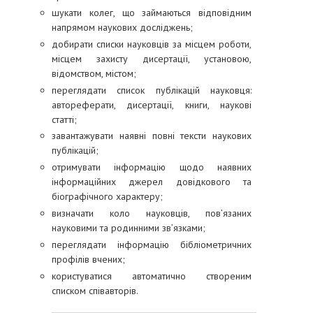
шукати колег, що займаються відповідним
напрямом наукових досліджень;
добирати списки науковців за місцем роботи,
місцем захисту дисертації, установою,
відомством, містом;
переглядати список публікацій науковця:
автореферати, дисертації, книги, наукові
статті;
завантажувати наявні повні тексти наукових
публікацій;
отримувати інформацію щодо наявних
інформаційних джерел довідкового та
біографічного характеру;
визначати коло науковців, пов’язаних
науковими та родинними зв’язками;
переглядати інформацію бібліометричних
профілів вчених;
користуватися автоматично створеним
списком співавторів.