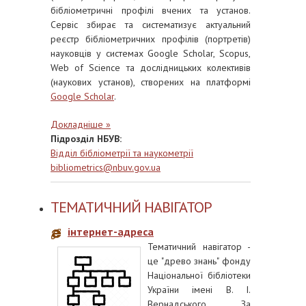
бібліометричні профілі вчених та установ.
Сервіс збирає та систематизує актуальний
реєстр бібліометричних профілів (портретів)
науковців у системах Google Scholar, Scopus,
Web of Science та дослідницьких колективів
(наукових установ), створених на платформі
Google Scholar
.
Докладніше »
Підрозділ НБУВ:
Відділ бібліометрії та наукометрії
bibliometrics@nbuv.gov.ua
ТЕМАТИЧНИЙ НАВІГАТОР
інтернет-адреса
Тематичний навігатор
-
це "древо знань" фонду
Національної бібліотеки
України імені В. І.
Вернадського. За