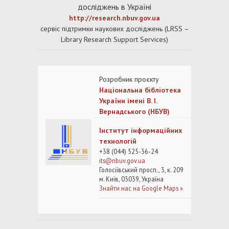
досліджень в Україні
http://research.nbuv.gov.ua
cервіс підтримки наукових досліджень (LRSS –
Library Research Support Services)
Розробни
к проєкту
Національна бібліотека
України імені В. І.
Вернадського (НБУВ)
Інститут інформаційних
технологій
+38 (044) 525-36-24
its@nb
uv.gov.ua
Голосіївський просп., 3, к. 209
м. Київ, 03039, Україна
Знайти нас на Google Maps »