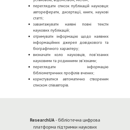
переглядати список публікацій науковця:
автореферати, дисертації, книги, наукові
статті;
завантажувати наявні повні тексти
наукових публікацій;
отримувати інформацію щодо наявних
інформаційних джерел довідкового та
біографічного характеру;
визначати коло науковців, пов’язаних
науковими та родинними зв’язками;
переглядати інформацію
бібліометричних профілів вчених;
користуватися автоматично створеним
списком співавторів.
Re
searchUA
- бібліотечна цифрова
платформа підтримки наукових