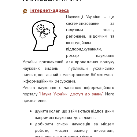
інтернет-адреса
Науковці України – це
систематизований за
галузями знань,
регіонами, відомчим та
інституційним
підпорядкуванням,
реєстр науковців
України, призначений для проведення пошуку
наукових видань і публікацій українських
вчених, пов’язаний з електронними бібліотечно-
інформаційними ресурсами.
Реєстр науковців є частиною інформаційного
порталу
"Наука України: доступ до знань"
. Його
призначення:
шукати колег, що займаються відповідним
напрямом наукових досліджень;
добирати списки науковців за місцем
роботи, місцем захисту дисертації,
установою, відомством, містом;