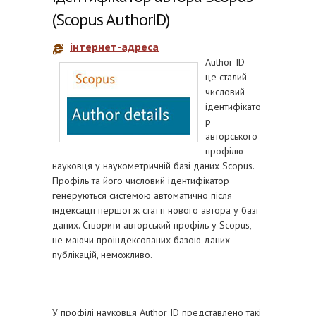
(Scopus AuthorID)
інтернет-адреса
Author ID –
це сталий
числовий
ідентифікато
р
авторського
профілю
науковця у наукометричній базі даних Scopus.
Профіль та його числовий ідентифікатор
генеруються системою автоматично після
індексації першої ж статті нового автора у базі
даних. Створити авторський профіль у Scopus,
не маючи проіндексованих базою даних
публікацій, неможливо.
У профілі науковця Author ID представлено такі