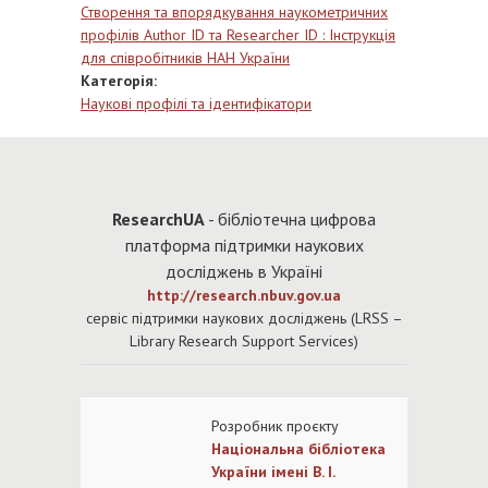
Створення та впорядкування наукометричних
профілів Author ID та Researcher ID : Інструкція
для співробітників НАН України
Категорія:
Наукові профілі та ідентифікатори
Re
searchUA
- бібліотечна цифрова
платформа підтримки наукових
досліджень в Україні
http://research.nbuv.gov.ua
cервіс підтримки наукових досліджень (LRSS –
Library Research Support Services)
Розробни
к проєкту
Національна бібліотека
України імені В. І.