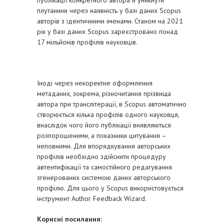
плутанини через наявність у базі даних Scopus
авторів з ідентичними іменами. Станом на 2021
рік у базі даних Scopus зареєстровано понад
17 мільйонів профілів науковців.
Іноді через некоректне оформлення
метаданих, зокрема, різночитання прізвища
автора при транслітерації, в Scopus автоматично
створюється кілька профілів одного науковця,
внаслідок чого його публікації виявляються
розпорошеними, а показники цитування –
неповними. Для впорядкування авторських
профілів необхідно здійснити процедуру
автентифікації та самостійного редагування
згенерованих системою даних авторського
профілю. Для цього у Scopus використовується
інструмент Author Feedback Wizard.
Корисні посилання: