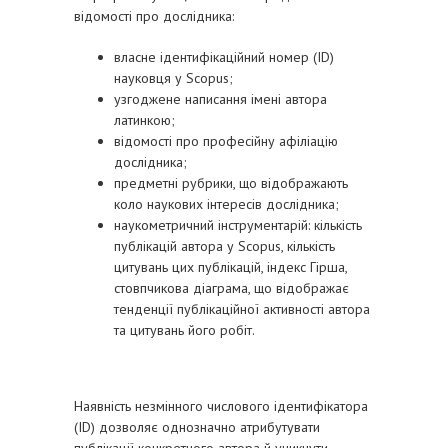
відомості про дослідника:
власне ідентифікаційний номер (ID)
науковця у Scopus;
узгоджене написання імені автора
латинкою;
відомості про професійну афіліацію
дослідника;
предметні рубрики, що відображають
коло наукових інтересів дослідника;
наукометричний інструментарій: кількість
публікацій автора у Scopus, кількість
цитувань цих публікацій, індекс Гірша,
стовпчикова діаграма, що відображає
тенденції публікаційної активності автора
та цитувань його робіт.
Наявність незмінного числового ідентифікатора
(ID) дозволяє однозначно атрибутувати
публікації конкретного автора й уникнути