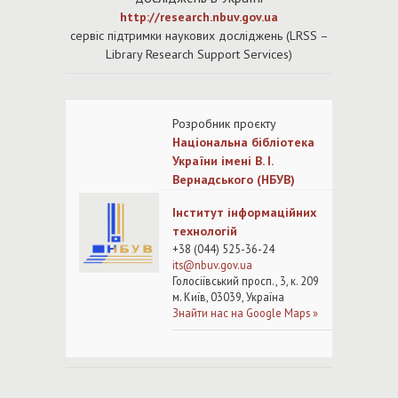
http://research.nbuv.gov.ua
cервіс підтримки наукових досліджень (LRSS –
Library Research Support Services)
Розробни
к проєкту
Національна бібліотека
України імені В. І.
Вернадського (НБУВ)
Інститут інформаційних
технологій
+38 (044) 525-36-24
its@nb
uv.gov.ua
Голосіївський просп., 3, к. 209
м. Київ, 03039, Україна
Знайти нас на Google Maps »