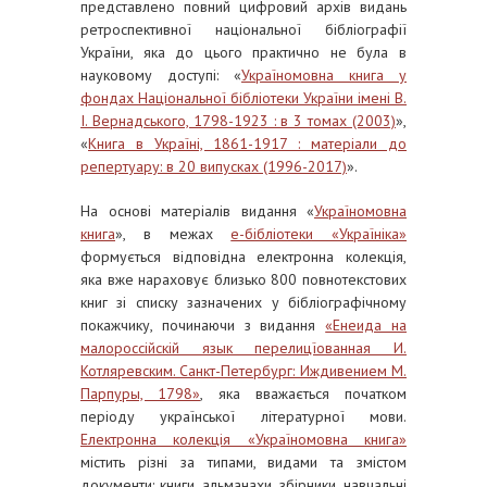
представлено повний цифровий архів видань
ретроспективної національної бібліографії
України, яка до цього практично не була в
науковому доступі: «
Україномовна книга у
фондах Національної бібліотеки України імені В.
І. Вернадського, 1798-1923 : в 3 томах (2003)
»,
«
Книга в Україні, 1861-1917 : матеріали до
репертуару: в 20 випусках (1996-2017)
».
На основі матеріалів видання «
Україномовна
книга
», в межах
е-бібліотеки «Україніка»
формується відповідна електронна колекція,
яка вже нараховує близько 800 повнотекстових
книг зі списку зазначених у бібліографічному
покажчику, починаючи з видання
«Енеида на
малороссійскій язык перелицїованная И.
Котляревским. Санкт-Петербург: Иждивением М.
Парпуры, 1798»
, яка вважається початком
періоду української літературної мови.
Електронна колекція «Україномовна книга»
містить різні за типами, видами та змістом
документи: книги, альманахи, збірники, навчальні