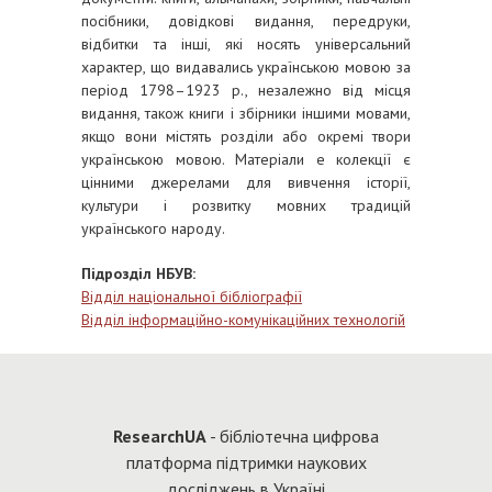
посібники, довідкові видання, передруки,
відбитки та інші, які носять універсальний
характер, що видавались українською мовою за
період 1798–1923 р., незалежно від місця
видання, також книги і збірники іншими мовами,
якщо вони містять розділи або окремі твори
українською мовою. Матеріали е колекції є
цінними джерелами для вивчення історії,
культури і розвитку мовних традицій
українського народу.
Підрозділ НБУВ:
Відділ національної бібліографії
Відділ інформаційно-комунікаційних технологій
Re
searchUA
- бібліотечна цифрова
платформа підтримки наукових
досліджень в Україні